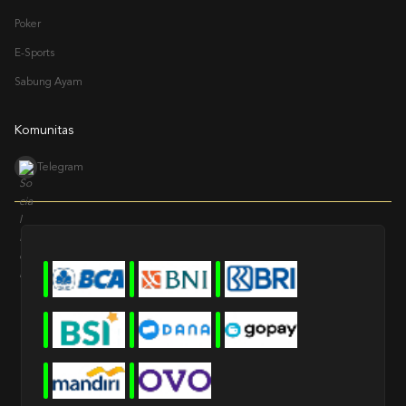
Poker
E-Sports
Sabung Ayam
Komunitas
Telegram