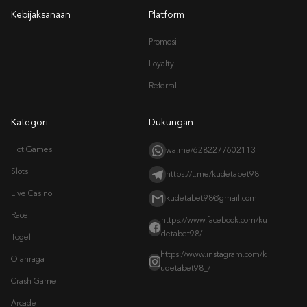
Kebijaksanaan
Platform
Promosi
Loyalty
Referral
Kategori
Dukungan
Hot Games
wa.me/6282277602113
Slots
https://t.me/kudetabet98
Live Casino
kudetabet98@gmail.com
Race
https://www.facebook.com/ku
detabet98/
Togel
https://www.instagram.com/k
Olahraga
udetabet98_/
Crash Game
Arcade