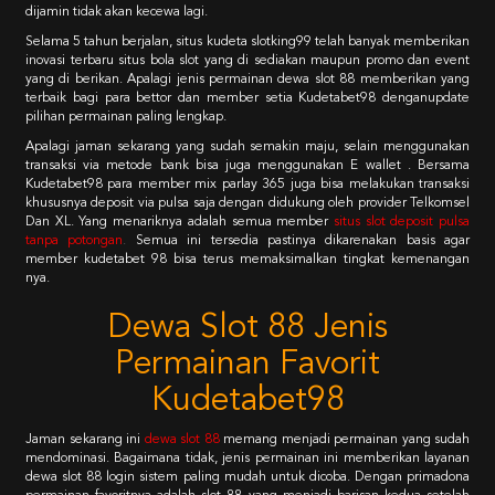
dijamin tidak akan kecewa lagi.
Selama 5 tahun berjalan, situs kudeta slotking99 telah banyak memberikan
inovasi terbaru situs bola slot yang di sediakan maupun promo dan event
yang di berikan. Apalagi jenis permainan dewa slot 88 memberikan yang
terbaik bagi para bettor dan member setia Kudetabet98 denganupdate
pilihan permainan paling lengkap.
Apalagi jaman sekarang yang sudah semakin maju, selain menggunakan
transaksi via metode bank bisa juga menggunakan E wallet . Bersama
Kudetabet98 para member mix parlay 365 juga bisa melakukan transaksi
khususnya deposit via pulsa saja dengan didukung oleh provider Telkomsel
Dan XL. Yang menariknya adalah semua member
situs slot deposit pulsa
tanpa potongan
.
Semua ini tersedia pastinya dikarenakan basis agar
member kudetabet 98 bisa terus memaksimalkan tingkat kemenangan
nya.
Dewa Slot 88 Jenis
Permainan Favorit
Kudetabet98
Jaman sekarang ini
dewa slot 88
memang menjadi permainan yang sudah
mendominasi. Bagaimana tidak, jenis permainan ini memberikan layanan
dewa slot 88 login sistem paling mudah untuk dicoba. Dengan primadona