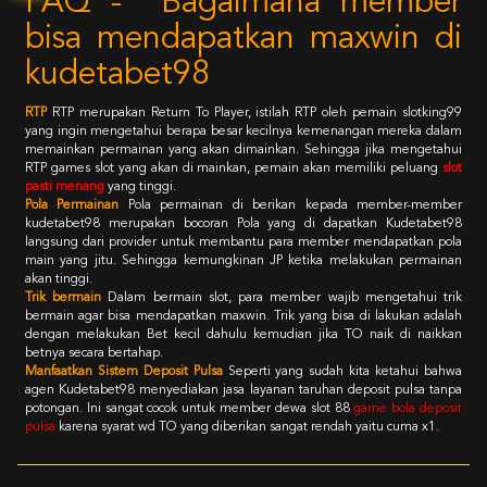
FAQ - Bagaimana member
bisa mendapatkan maxwin di
kudetabet98
RTP
RTP merupakan Return To Player, istilah RTP oleh pemain slotking99
yang ingin mengetahui berapa besar kecilnya kemenangan mereka dalam
memainkan permainan yang akan dimainkan. Sehingga jika mengetahui
RTP games slot yang akan di mainkan, pemain akan memiliki peluang
slot
pasti menang
yang tinggi.
Pola Permainan
Pola permainan di berikan kepada member-member
kudetabet98 merupakan bocoran Pola yang di dapatkan Kudetabet98
langsung dari provider untuk membantu para member mendapatkan pola
main yang jitu. Sehingga kemungkinan JP ketika melakukan permainan
akan tinggi.
Trik bermain
Dalam bermain slot, para member wajib mengetahui trik
bermain agar bisa mendapatkan maxwin. Trik yang bisa di lakukan adalah
dengan melakukan Bet kecil dahulu kemudian jika TO naik di naikkan
betnya secara bertahap.
Manfaatkan Sistem Deposit Pulsa
Seperti yang sudah kita ketahui bahwa
agen Kudetabet98 menyediakan jasa layanan taruhan deposit pulsa tanpa
potongan. Ini sangat cocok untuk member dewa slot 88
game bola deposit
pulsa
karena syarat wd TO yang diberikan sangat rendah yaitu cuma x1.