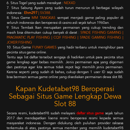
6. Situs Togel yang sudah merakyat :
NEX4D
7. Situs Sabung Ayam yang sudah turun menurun di berbagai wilayah
indonesia :
Ehm297
| SV388
8. Situs Game
MM TANGKAS
sempat menjadi game paling populer di
seluruh indonesia dan beroperasi di casino asli sejak tahun 1960an.
9. Situs Tembak Ikan merupakan permainan yang cukup trending dan
masih bisa ditemukan cukup banyak di darat :
SPADE FISHING GAMING |
PRAGMATIC PLAY FISHING | CQ9 FISHING | SPADE GAMING FISHING |
JOKER FISHING
10. Situs Game
FUNKY GAMES
yang hadir terbaru untuk menghibur para
pecinta situs game online.
Tentu saja list daftar tersebut sengaja di hadirkan untuk para pecinta situs
game lengkap agar bebas memilih. Jenis permainan apa yang digemari
dan pastinya agar kita semua tidak repot lagi memilih jenis permainan.
Karena seperti yang sudah di bahas, cukup dengan 1 user ID saja sudah
bisa bermain semua game online yang disediakan permainan dewa slot 88.
Kapan Kudetabet98 Beroperasi
Sebagai Situs Game Lengkap Dewa
Slot 88
Secara resmi, kudetabet98 sudah melayani
daftar situs game
sejak tahun
2017 dan mendapatkan lisensi resmi beroperasi resmi kepada semua
masyarakat indonesia. Dengan didukung oleh puluhan provider raksasa
terkemuka di atas, pastinya semua member yang memilih kudetabet98