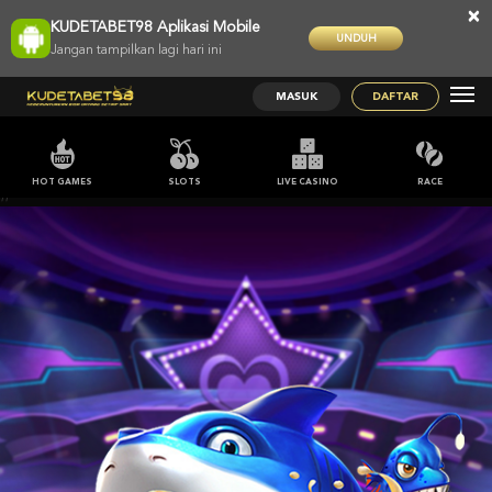
×
KUDETABET98 Aplikasi Mobile
UNDUH
Jangan tampilkan lagi hari ini
MASUK
DAFTAR
HOT GAMES
SLOTS
LIVE CASINO
RACE
;;