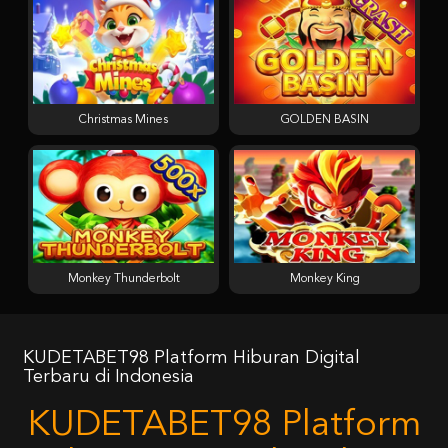
Christmas Mines
GOLDEN BASIN
Monkey Thunderbolt
Monkey King
KUDETABET98 Platform Hiburan Digital
Terbaru di Indonesia
KUDETABET98 Platform