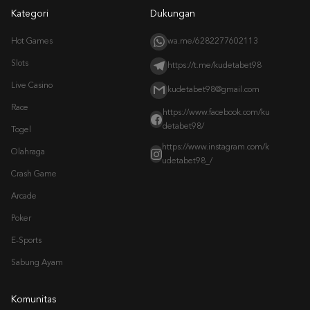
Kategori
Dukungan
Hot Games
wa.me/6282277602113
Slots
https://t.me/kudetabet98
Live Casino
kudetabet98@gmail.com
Race
https://www.facebook.com/ku
detabet98/
Togel
https://www.instagram.com/k
Olahraga
udetabet98_/
Crash Game
Arcade
Poker
E-Sports
Sabung Ayam
Komunitas