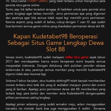
10. Situs Game
FUNKY GAMES
yang hadir terbaru untuk menghibur para
pecinta situs game online.
Tentu saja list daftar tersebut sengaja di hadirkan untuk para pecinta situs
game lengkap agar bebas memilih. Jenis permainan apa yang digemari
dan pastinya agar kita semua tidak repot lagi memilih jenis permainan.
Karena seperti yang sudah di bahas, cukup dengan 1 user ID saja sudah
bisa bermain semua game online yang disediakan permainan dewa slot 88.
Kapan Kudetabet98 Beroperasi
Sebagai Situs Game Lengkap Dewa
Slot 88
Secara resmi, kudetabet98 sudah melayani
daftar situs game
sejak tahun
2017 dan mendapatkan lisensi resmi beroperasi resmi kepada semua
masyarakat indonesia. Dengan didukung oleh puluhan provider raksasa
terkemuka di atas, pastinya semua member yang memilih kudetabet98
dijamin tidak akan kecewa lagi.
Selama 5 tahun berjalan, situs kudeta slotking99 telah banyak memberikan
inovasi terbaru situs bola slot yang di sediakan maupun promo dan event
yang di berikan. Apalagi jenis permainan dewa slot 88 memberikan yang
terbaik bagi para bettor dan member setia Kudetabet98 denganupdate
pilihan permainan paling lengkap.
Apalagi jaman sekarang yang sudah semakin maju, selain menggunakan
transaksi via metode bank bisa juga menggunakan E wallet . Bersama