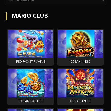
MARIO CLUB
RED PACKET FISHING
OCEAN KING 2
OCEAN PROJECT
OCEAN KING 3