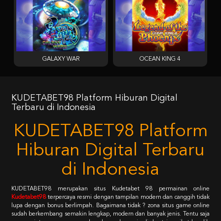
GALAXY WAR
OCEAN KING 4
KUDETABET98 Platform Hiburan Digital
Terbaru di Indonesia
KUDETABET98 Platform
Hiburan Digital Terbaru
di Indonesia
KUDETABET98 merupakan situs Kudetabet 98 permainan online
Kudetabet98
terpercaya resmi dengan tampilan modern dan canggih tidak
lupa dengan bonus berlimpah. Bagaimana tidak ? zona situs game online
sudah berkembang semakin lengkap, modern dan banyak jenis. Tentu saja