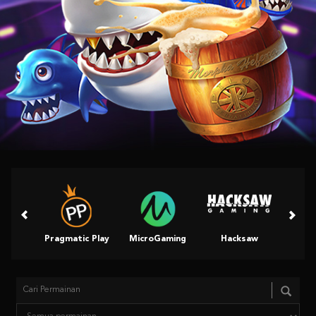
Pragmatic Play
MicroGaming
Hacksaw
King