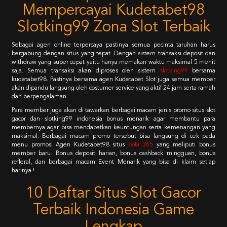
Mempercayai Kudetabet98
Slotking99 Zona Slot Terbaik
Sebagai agen online terpercaya pastinya semua pecinta taruhan harus
bergabung dengan situs yang tepat. Dengan sistem transaksi deposit dan
withdraw yang super cepat yaitu hanya memakan waktu maksimal 5 menit
saja. Semua transaksi akan diproses oleh sistem
slotking99
bersama
kudetabet98. Pastinya bersama agen Kudetabet Slot juga semua member
akan dipandu langsung oleh costumer service yang aktif 24 jam serta ramah
dan berpengalaman.
Para member juga akan di tawarkan berbagai macam jenis promo situs slot
gacor dan slotking99 indonesia bonus menarik agar membantu para
membernya agar bisa mendapatkan keuntungan serta kemenangan yang
maksimal. Berbagai macam promo tersebut bisa langsung di cek pada
menu promosi Agen Kudetabet98 situs
bola 365
yang meliputi bonus
member baru. Bonus deposit harian, bonus cashback mingguan, bonus
refferal, dan berbagai macam Event Menarik yang bisa di klaim setiap
harinya !
10 Daftar Situs Slot Gacor
Terbaik Indonesia Game
Lengkap