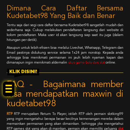
Dimana Cara Daftar Bersama
Kudetabet98 Yang Baik dan Benar
Tentu saja dari segi cara daftar bersama Kudetabet98 sangatlah mudah dan
sederhana saja. Cukup melakukan pendaftaran langsung dari website di
kolom pendaftaran. Maka user id akan langsung siap saat itu juga (dalam
hitungan per detik).
Ataupun untuk lebih efisien bisa melalui Livechat, Whatsapp, Telegram dan
Email pastinya didukung service selama 1x24 jam nonstop. Kepada anda
sehingga bisa menikmati permainan ini jauh lebih nyaman kapan dan
dimanapun ingin menikmati aldernalin
situs game bola dan slot
online.
KLIK DISINI!
FAQ - Bagaimana member
bisa mendapatkan maxwin di
kudetabet98
RTP
RTP merupakan Return To Player, istilah RTP oleh pemain slotking99
yang ingin mengetahui berapa besar kecilnya kemenangan mereka dalam
memainkan permainan yang akan dimainkan. Sehingga jika mengetahui
RTP games slot yang akan di mainkan, pemain akan memiliki peluang
slot