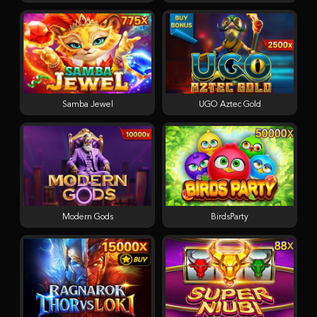
Samba Jewel
UGO Aztec Gold
Modern Gods
BirdsParty