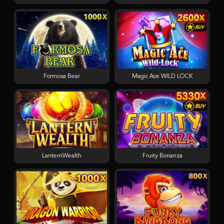
Formosa Bear
Magic Ace WILD LOCK
LanternWealth
Fruity Bonanza