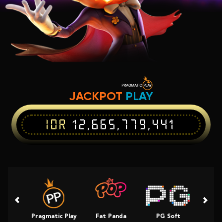
JACKPOT
PLAY
IDR
12,665,779,441
Pragmatic Play
Fat Panda
PG Soft
Slot