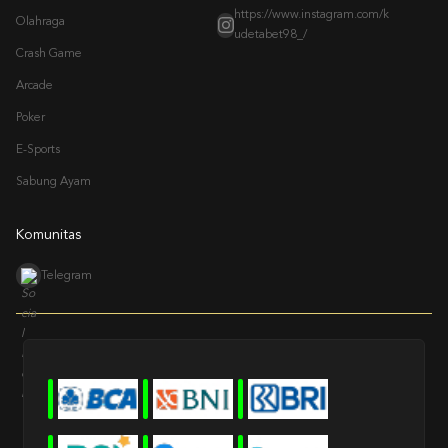
https://www.instagram.com/k
Olahraga
udetabet98_/
Crash Game
Arcade
Poker
E-Sports
Sabung Ayam
Komunitas
Telegram