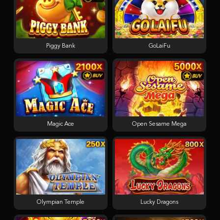
Piggy Bank
GoLaiFu
Magic Ace
Open Sesame Mega
Olympian Temple
Lucky Dragons