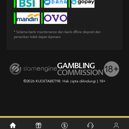
* Selama bank maintenance dan bank offline deposit dan
penarikan tidak dapat diproses
©2026 KUDETABET98. Hak cipta dilindungi | 18+