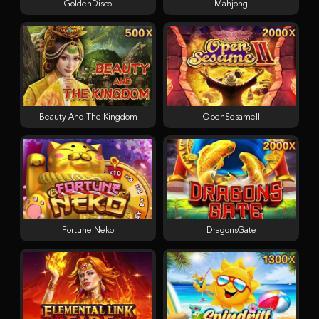
GoldenDisco
Mahjong
Beauty And The Kingdom
OpenSesameII
Fortune Neko
DragonsGate