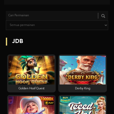
JDB
Golden Hoof Quest
Derby King