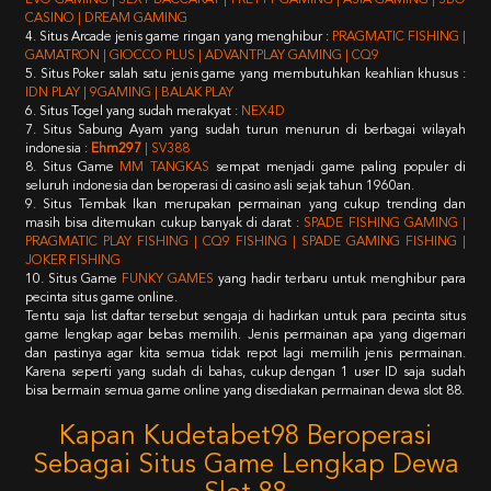
EVO GAMING | SEXY BACCARAT | PRETTY GAMING | ASIA GAMING | SBO
CASINO | DREAM GAMING
4. Situs Arcade jenis game ringan yang menghibur :
PRAGMATIC FISHING |
GAMATRON | GIOCCO PLUS | ADVANTPLAY GAMING | CQ9
5. Situs Poker salah satu jenis game yang membutuhkan keahlian khusus :
IDN PLAY | 9GAMING | BALAK PLAY
6. Situs Togel yang sudah merakyat :
NEX4D
7. Situs Sabung Ayam yang sudah turun menurun di berbagai wilayah
indonesia :
Ehm297
| SV388
8. Situs Game
MM TANGKAS
sempat menjadi game paling populer di
seluruh indonesia dan beroperasi di casino asli sejak tahun 1960an.
9. Situs Tembak Ikan merupakan permainan yang cukup trending dan
masih bisa ditemukan cukup banyak di darat :
SPADE FISHING GAMING |
PRAGMATIC PLAY FISHING | CQ9 FISHING | SPADE GAMING FISHING |
JOKER FISHING
10. Situs Game
FUNKY GAMES
yang hadir terbaru untuk menghibur para
pecinta situs game online.
Tentu saja list daftar tersebut sengaja di hadirkan untuk para pecinta situs
game lengkap agar bebas memilih. Jenis permainan apa yang digemari
dan pastinya agar kita semua tidak repot lagi memilih jenis permainan.
Karena seperti yang sudah di bahas, cukup dengan 1 user ID saja sudah
bisa bermain semua game online yang disediakan permainan dewa slot 88.
Kapan Kudetabet98 Beroperasi
Sebagai Situs Game Lengkap Dewa