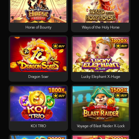
Horse of Bounty
Ways of the Holy Horse
Dragon Soar
Lucky Elephant X-Huge
KOI TRIO
Voyage of Blast Raider X-Lock