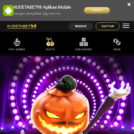
×
KUDETABET98 Aplikasi Mobile
UNDUH
Jangan tampilkan lagi hari ini
MASUK
DAFTAR
HOT GAMES
SLOTS
LIVE CASINO
RACE
;;