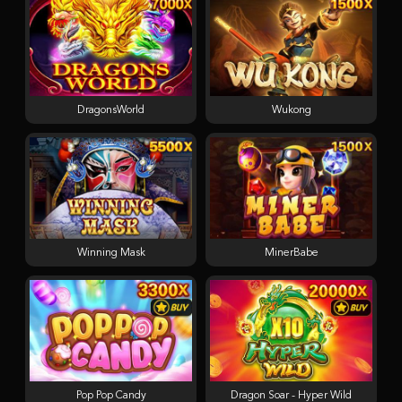
DragonsWorld
Wukong
Winning Mask
MinerBabe
Pop Pop Candy
Dragon Soar - Hyper Wild