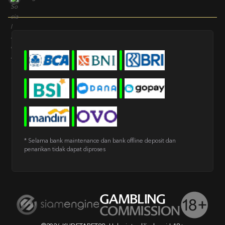
* Selama bank maintenance dan bank offline deposit dan
penarikan tidak dapat diproses