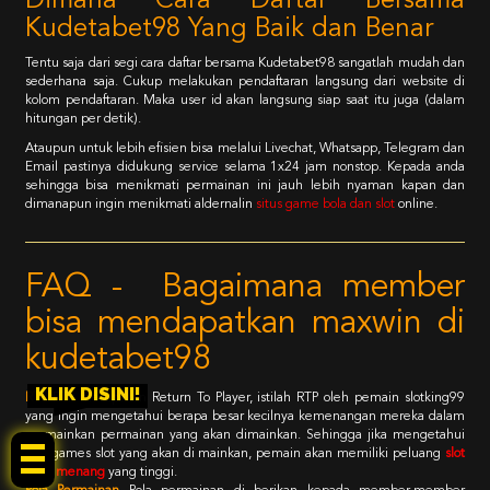
Dimana Cara Daftar Bersama
Kudetabet98 Yang Baik dan Benar
Tentu saja dari segi cara daftar bersama Kudetabet98 sangatlah mudah dan
sederhana saja. Cukup melakukan pendaftaran langsung dari website di
kolom pendaftaran. Maka user id akan langsung siap saat itu juga (dalam
hitungan per detik).
Ataupun untuk lebih efisien bisa melalui Livechat, Whatsapp, Telegram dan
Email pastinya didukung service selama 1x24 jam nonstop. Kepada anda
sehingga bisa menikmati permainan ini jauh lebih nyaman kapan dan
dimanapun ingin menikmati aldernalin
situs game bola dan slot
online.
FAQ - Bagaimana member
bisa mendapatkan maxwin di
kudetabet98
KLIK DISINI!
RTP
RTP merupakan Return To Player, istilah RTP oleh pemain slotking99
yang ingin mengetahui berapa besar kecilnya kemenangan mereka dalam
memainkan permainan yang akan dimainkan. Sehingga jika mengetahui
RTP games slot yang akan di mainkan, pemain akan memiliki peluang
slot
pasti menang
yang tinggi.