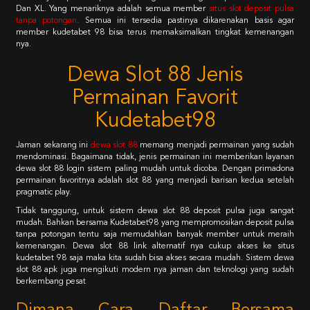
Dan XL. Yang menariknya adalah semua member
situs slot deposit pulsa
tanpa potongan
.
Semua ini tersedia pastinya dikarenakan basis agar
member kudetabet 98 bisa terus memaksimalkan tingkat kemenangan
nya.
Dewa Slot 88 Jenis
Permainan Favorit
Kudetabet98
Jaman sekarang ini
dewa slot 88
memang menjadi permainan yang sudah
mendominasi. Bagaimana tidak, jenis permainan ini memberikan layanan
dewa slot 88 login sistem paling mudah untuk dicoba. Dengan primadona
permainan favoritnya adalah slot 88 yang menjadi barisan kedua setelah
pragmatic play.
Tidak tanggung, untuk sistem dewa slot 88 deposit pulsa juga sangat
mudah. Bahkan bersama Kudetabet98 yang mempromosikan deposit pulsa
tanpa potongan tentu saja memudahkan banyak member untuk meraih
kemenangan. Dewa slot 88 link alternatif nya cukup akses ke situs
kudetabet 98 saja maka kita sudah bisa akses secara mudah. Sistem dewa
slot 88 apk juga mengikuti modern nya jaman dan teknologi yang sudah
berkembang pesat