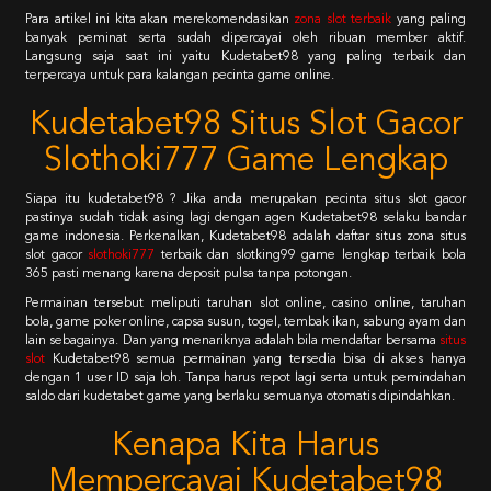
Para artikel ini kita akan merekomendasikan
zona slot terbaik
yang paling
banyak peminat serta sudah dipercayai oleh ribuan member aktif.
Langsung saja saat ini yaitu Kudetabet98 yang paling terbaik dan
terpercaya untuk para kalangan pecinta game online.
Kudetabet98 Situs Slot Gacor
Slothoki777 Game Lengkap
Siapa itu kudetabet98 ? Jika anda merupakan pecinta situs slot gacor
pastinya sudah tidak asing lagi dengan agen Kudetabet98 selaku bandar
game indonesia. Perkenalkan, Kudetabet98 adalah daftar situs zona situs
slot gacor
slothoki777
terbaik dan slotking99 game lengkap terbaik bola
365 pasti menang karena deposit pulsa tanpa potongan.
Permainan tersebut meliputi taruhan slot online, casino online, taruhan
bola, game poker online, capsa susun, togel, tembak ikan, sabung ayam dan
lain sebagainya. Dan yang menariknya adalah bila mendaftar bersama
situs
slot
Kudetabet98 semua permainan yang tersedia bisa di akses hanya
dengan 1 user ID saja loh. Tanpa harus repot lagi serta untuk pemindahan
saldo dari kudetabet game yang berlaku semuanya otomatis dipindahkan.
Kenapa Kita Harus
Mempercayai Kudetabet98