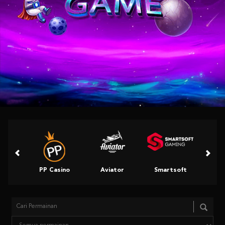
PP Casino
Aviator
Smartsoft
Micr