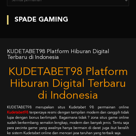
SPADE GAMING
KUDETABET98 Platform Hiburan Digital
Terbaru di Indonesia
KUDETABET98 Platform
Hiburan Digital Terbaru
di Indonesia
KUDETABET98 merupakan situs Kudetabet 98 permainan online
Kudetabet98
terpercaya resmi dengan tampilan modern dan canggih tidak
lupa dengan bonus berlimpah. Bagaimana tidak ? zona situs game online
sudah berkembang semakin lengkap, modern dan banyak jenis. Tentu saja
para pecinta game yang awalnya hanya bermain di darat juga ikut beralih
ke sistem Kudetabet online dan mencari jasa taruhan yang terbaik saja.