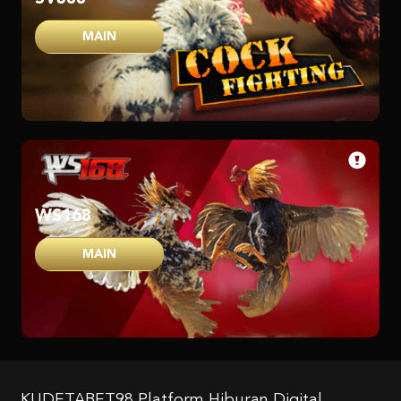
MAIN
WS168
MAIN
KUDETABET98 Platform Hiburan Digital