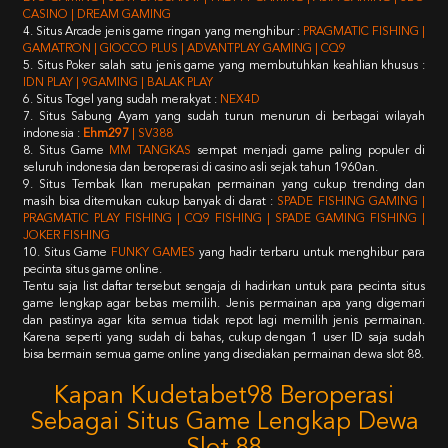
CASINO | DREAM GAMING
4. Situs Arcade jenis game ringan yang menghibur :
PRAGMATIC FISHING |
GAMATRON | GIOCCO PLUS | ADVANTPLAY GAMING | CQ9
5. Situs Poker salah satu jenis game yang membutuhkan keahlian khusus :
IDN PLAY | 9GAMING | BALAK PLAY
6. Situs Togel yang sudah merakyat :
NEX4D
7. Situs Sabung Ayam yang sudah turun menurun di berbagai wilayah
indonesia :
Ehm297
| SV388
8. Situs Game
MM TANGKAS
sempat menjadi game paling populer di
seluruh indonesia dan beroperasi di casino asli sejak tahun 1960an.
9. Situs Tembak Ikan merupakan permainan yang cukup trending dan
masih bisa ditemukan cukup banyak di darat :
SPADE FISHING GAMING |
PRAGMATIC PLAY FISHING | CQ9 FISHING | SPADE GAMING FISHING |
JOKER FISHING
10. Situs Game
FUNKY GAMES
yang hadir terbaru untuk menghibur para
pecinta situs game online.
Tentu saja list daftar tersebut sengaja di hadirkan untuk para pecinta situs
game lengkap agar bebas memilih. Jenis permainan apa yang digemari
dan pastinya agar kita semua tidak repot lagi memilih jenis permainan.
Karena seperti yang sudah di bahas, cukup dengan 1 user ID saja sudah
bisa bermain semua game online yang disediakan permainan dewa slot 88.
Kapan Kudetabet98 Beroperasi
Sebagai Situs Game Lengkap Dewa