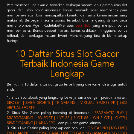
Para member juga akan di tawarkan berbagai macam jenis promo situs slot
gacor dan slotking99 indonesia bonus menarik agar membantu para
membernya agar bisa mendapatkan keuntungan serta kemenangan yang
maksimal. Berbagai macam promo tersebut bisa langsung di cek pada
menu promosi Agen Kudetabet98 situs
bola 365
yang meliputi bonus
member baru. Bonus deposit harian, bonus cashback mingguan, bonus
refferal, dan berbagai macam Event Menarik yang bisa di klaim setiap
harinya !
10 Daftar Situs Slot Gacor
Terbaik Indonesia Game
Lengkap
Berikut ini 10 daftar situs slot gacor terbaik yang direkomendasi juga untuk
anda :
1. Situs Sportsbook yang langsung bekerja sama dengan produk raksasa :
SBOBET | SABA SPORTS | TF GAMING | VIRTUAL SPORTS PP | SBO
VIRTUAL SPORTS
2. Situs Slot Gacor paling booming di indonesia :
PRAGMATIC PLAY |
MICROGAMING | PG SOFT | LIVE 22 | SLOT 88 | ION SLOT | JOKER |
SPADE GAMING | HABANERO |
dan puluhan game lainnya.
3. Situs Live Casino paling lengkap dan populer :
ION CASINO | MG LIVE |
EVO GAMING | SEXY BACCARAT | PRETTY GAMING | ASIA GAMING | SBO