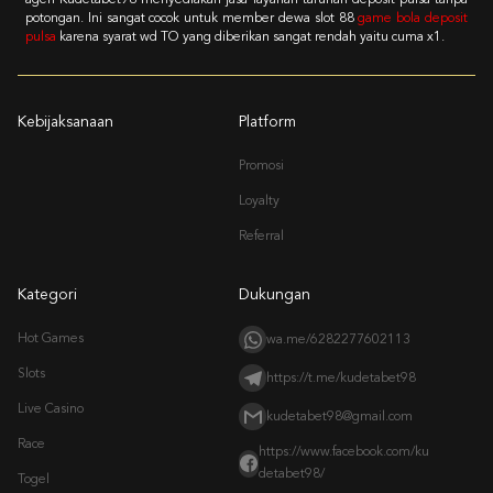
agen Kudetabet98 menyediakan jasa layanan taruhan deposit pulsa tanpa
potongan. Ini sangat cocok untuk member dewa slot 88
game bola deposit
pulsa
karena syarat wd TO yang diberikan sangat rendah yaitu cuma x1.
Kebijaksanaan
Platform
Promosi
Loyalty
Referral
Kategori
Dukungan
Hot Games
wa.me/6282277602113
Slots
https://t.me/kudetabet98
Live Casino
kudetabet98@gmail.com
Race
https://www.facebook.com/ku
detabet98/
Togel