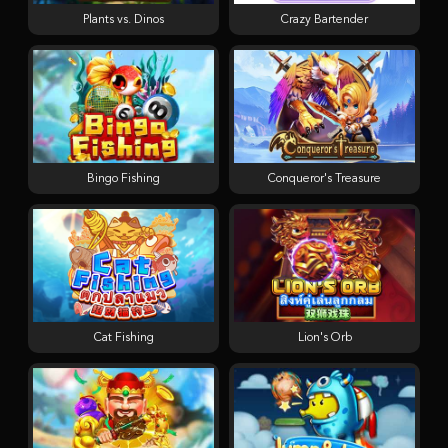
Plants vs. Dinos
Crazy Bartender
Bingo Fishing
Conqueror's Treasure
Cat Fishing
Lion's Orb