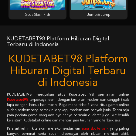
Gods Slash Fish
Jump & Jump
KUDETABET98 Platform Hiburan Digital
Terbaru di Indonesia
KUDETABET98 Platform
Hiburan Digital Terbaru
di Indonesia
KUDETABET98 merupakan situs Kudetabet 98 permainan online
Kudetabet98
terpercaya resmi dengan tampilan modern dan canggih tidak
lupa dengan bonus berlimpah. Bagaimana tidak ? zona situs game online
sudah berkembang semakin lengkap, modern dan banyak jenis. Tentu saja
para pecinta game yang awalnya hanya bermain di darat juga ikut beralih
ke sistem Kudetabet online dan mencari jasa taruhan yang terbaik saja.
Para artikel ini kita akan merekomendasikan
zona slot terbaik
yang paling
banyak peminat serta sudah dipercayai oleh ribuan member aktif.