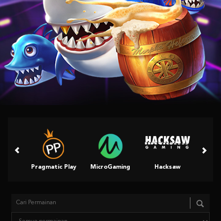
Pragmatic Play
MicroGaming
Hacksaw
King