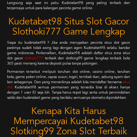
Langsung saja saat ini yaitu Kudetabet98 yang paling terbaik dan
terpercaya untuk para kalangan pecinta game online.
Kudetabet98 Situs Slot Gacor
Slothoki777 Game Lengkap
Siapa itu kudetabet98 ? Jika anda merupakan pecinta situs slot gacor
pastinya sudah tidak asing lagi dengan agen Kudetabet98 selaku bandar
game indonesia. Perkenalkan, Kudetabet98 adalah daftar situs zona situs
slot gacor
slothoki777
terbaik dan slotking99 game lengkap terbaik bola
365 pasti menang karena deposit pulsa tanpa potongan.
Permainan tersebut meliputi taruhan slot online, casino online, taruhan
bola, game poker online, capsa susun, togel, tembak ikan, sabung ayam dan
lain sebagainya. Dan yang menariknya adalah bila mendaftar bersama
situs
slot
Kudetabet98 semua permainan yang tersedia bisa di akses hanya
dengan 1 user ID saja loh. Tanpa harus repot lagi serta untuk pemindahan
saldo dari kudetabet game yang berlaku semuanya otomatis dipindahkan.
Kenapa Kita Harus
Mempercayai Kudetabet98
Slotking99 Zona Slot Terbaik