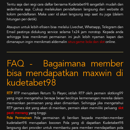
Tentu saja dari segi cara daftar bersama Kudetabet98 sangatlah mudah dan
sederhana saja. Cukup melakukan pendaftaran langsung dari website di
kolom pendaftaran. Maka user id akan langsung siap saat itu juga (dalam
hitungan per detik).
Ataupun untuk lebih efisien bisa melalui Livechat, Whatsapp, Telegram dan
Email pastinya didukung service selama 1x24 jam nonstop. Kepada anda
sehingga bisa menikmati permainan ini jauh lebih nyaman kapan dan
dimanapun ingin menikmati aldernalin
situs game bola dan slot
online.
FAQ - Bagaimana member
bisa mendapatkan maxwin di
kudetabet98
RTP
RTP merupakan Return To Player, istilah RTP oleh pemain slotking99
yang ingin mengetahui berapa besar kecilnya kemenangan mereka dalam
memainkan permainan yang akan dimainkan. Sehingga jika mengetahui
RTP games slot yang akan di mainkan, pemain akan memiliki peluang
slot
pasti menang
yang tinggi.
Pola Permainan
Pola permainan di berikan kepada member-member
kudetabet98 merupakan bocoran Pola yang di dapatkan Kudetabet98
langsung dari provider untuk membantu para member mendapatkan pola