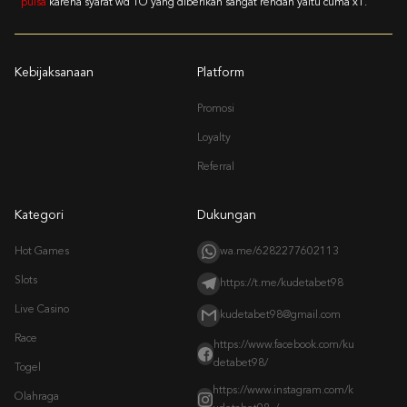
pulsa
karena syarat wd TO yang diberikan sangat rendah yaitu cuma x1.
Kebijaksanaan
Platform
Promosi
Loyalty
Referral
Kategori
Dukungan
Hot Games
wa.me/6282277602113
Slots
https://t.me/kudetabet98
Live Casino
kudetabet98@gmail.com
Race
https://www.facebook.com/ku
detabet98/
Togel
https://www.instagram.com/k
Olahraga