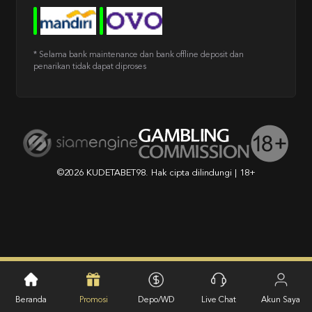
* Selama bank maintenance dan bank offline deposit dan
penarikan tidak dapat diproses
©2026 KUDETABET98. Hak cipta dilindungi | 18+
Beranda
Promosi
Depo/WD
Live Chat
Akun Saya