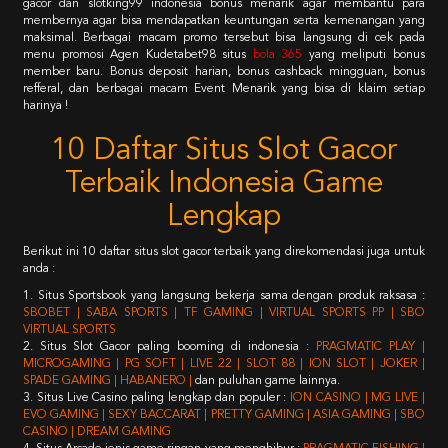
gacor dan slotking99 indonesia bonus menarik agar membantu para
membernya agar bisa mendapatkan keuntungan serta kemenangan yang
maksimal. Berbagai macam promo tersebut bisa langsung di cek pada
menu promosi Agen Kudetabet98 situs
bola 365
yang meliputi bonus
member baru. Bonus deposit harian, bonus cashback mingguan, bonus
refferal, dan berbagai macam Event Menarik yang bisa di klaim setiap
harinya !
10 Daftar Situs Slot Gacor
Terbaik Indonesia Game
Lengkap
Berikut ini 10 daftar situs slot gacor terbaik yang direkomendasi juga untuk
anda :
1. Situs Sportsbook yang langsung bekerja sama dengan produk raksasa :
SBOBET | SABA SPORTS | TF GAMING | VIRTUAL SPORTS PP | SBO
VIRTUAL SPORTS
2. Situs Slot Gacor paling booming di indonesia :
PRAGMATIC PLAY |
MICROGAMING | PG SOFT | LIVE 22 | SLOT 88 | ION SLOT | JOKER |
SPADE GAMING | HABANERO |
dan puluhan game lainnya.
3. Situs Live Casino paling lengkap dan populer :
ION CASINO | MG LIVE |
EVO GAMING | SEXY BACCARAT | PRETTY GAMING | ASIA GAMING | SBO
CASINO | DREAM GAMING