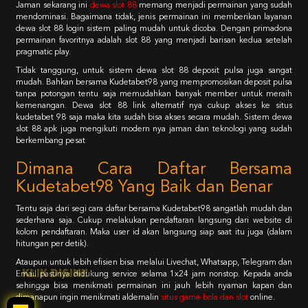
Jaman sekarang ini
dewa slot 88
memang menjadi permainan yang sudah
mendominasi. Bagaimana tidak, jenis permainan ini memberikan layanan
dewa slot 88 login sistem paling mudah untuk dicoba. Dengan primadona
permainan favoritnya adalah slot 88 yang menjadi barisan kedua setelah
pragmatic play.
Tidak tanggung, untuk sistem dewa slot 88 deposit pulsa juga sangat
mudah. Bahkan bersama Kudetabet98 yang mempromosikan deposit pulsa
tanpa potongan tentu saja memudahkan banyak member untuk meraih
kemenangan. Dewa slot 88 link alternatif nya cukup akses ke situs
kudetabet 98 saja maka kita sudah bisa akses secara mudah. Sistem dewa
slot 88 apk juga mengikuti modern nya jaman dan teknologi yang sudah
berkembang pesat
Dimana Cara Daftar Bersama
Kudetabet98 Yang Baik dan Benar
Tentu saja dari segi cara daftar bersama Kudetabet98 sangatlah mudah dan
sederhana saja. Cukup melakukan pendaftaran langsung dari website di
kolom pendaftaran. Maka user id akan langsung siap saat itu juga (dalam
hitungan per detik).
Ataupun untuk lebih efisien bisa melalui Livechat, Whatsapp, Telegram dan
KLIK DISINI!
Email pastinya didukung service selama 1x24 jam nonstop. Kepada anda
sehingga bisa menikmati permainan ini jauh lebih nyaman kapan dan
dimanapun ingin menikmati aldernalin
situs game bola dan slot
online.