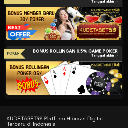
Tanggal akhir:
-
BONUS ROLLINGAN 0.5% GAME POKER
POKER
Tanggal akhir:
-
KUDETABET98 Platform Hiburan Digital
Terbaru di Indonesia