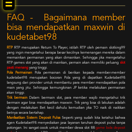
FAQ - Bagaimana member
bisa mendapatkan maxwin di
kudetabet98
RTP
RTP merupakan Return To Player, istilah RTP oleh pemain slotking99
yang ingin mengetahui berapa besar kecilnya kemenangan mereka dalam
memainkan permainan yang akan dimainkan. Sehingga jika mengetahui
RTP games slot yang akan di mainkan, pemain akan memiliki peluang
slot
pasti menang
yang tinggi.
Pola Permainan
Pola permainan di berikan kepada member-member
kudetabet98 merupakan bocoran Pola yang di dapatkan Kudetabet98
langsung dari provider untuk membantu para member mendapatkan pola
main yang jitu. Sehingga kemungkinan JP ketika melakukan permainan
akan tinggi.
Trik bermain
Dalam bermain slot, para member wajib mengetahui trik
bermain agar bisa mendapatkan maxwin. Trik yang bisa di lakukan adalah
dengan melakukan Bet kecil dahulu kemudian jika TO naik di naikkan
betnya secara bertahap.
Manfaatkan Sistem Deposit Pulsa
Seperti yang sudah kita ketahui bahwa
agen Kudetabet98 menyediakan jasa layanan taruhan deposit pulsa tanpa
potongan. Ini sangat cocok untuk member dewa slot 88
game bola deposit