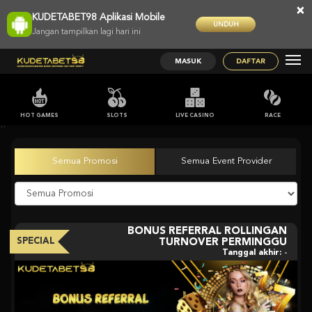
×
KUDETABET98 Aplikasi Mobile
UNDUH
Jangan tampilkan lagi hari ini
MASUK
DAFTAR
HOT GAMES
SLOTS
LIVE CASINO
RACE
;;
Semua Promosi
Semua Event Provider
BONUS REFERRAL ROLLINGAN
SPECIAL
TURNOVER PERMINGGU
Tanggal akhir:
-