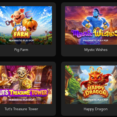
Pig Farm
Mystic Wishes
Tut's Treasure Tower
Happy Dragon