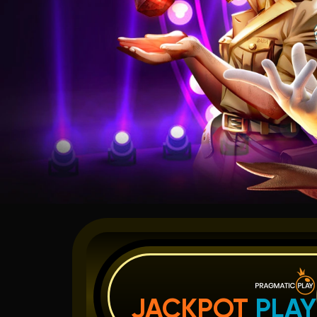
JACKPOT
PLAY