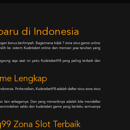
aru di Indonesia
gan bonus berlimpah. Bagaimana tidak ? zona situs game online
alih ke sistem Kudetabet online dan mencari jasa taruhan yang
gsung saja saat ini yaitu Kudetabet98 yang paling terbaik dan
Game Lengkap
donesia. Perkenalkan, Kudetabet98 adalah daftar situs zona situs
dan lain sebagainya. Dan yang menariknya adalah bila mendaftar
uk pemindahan saldo dari kudetabet game yang berlaku semuanya
99 Zona Slot Terbaik