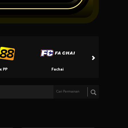
x PP
Fachai
Jili